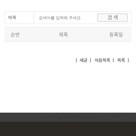
순번
제목
등록일
[
새글
|
처음목록
|
목록
]
inodea : Ino HomepageBuilder V23.11 - 240125